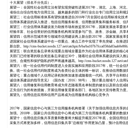
十大展望（排名不分先后）。
展望一：全国性社会信用立法有望实现突破性进展2017年，湖北、上海、河
省份出台综合性地方信用立法、越来越多的部门和行业出台专门信用立法和规
展望二：社会信用标准体系有望快速推进自2016年7月全国社会信用标准化技
信用体系建设的深入推进，包括信用服务标准、信用数据釆集和服务标准、信
展望三：行业信用体系建设发力助推市场有效监管2017年，国家发展改革委发
经验丰富、社会信誉好的信用服务机构将深度参与广告、政务、涉金融、共享
展望四：信用示范城市将引领城市信用建设再上新台阶2017年，国家发展改革委
进国家社会信用体系建设中在一些重点、难点工作中实现了率先突破，在推进
新台阶。http://cms-bucket.nosdn.127.net/catchpic/b/ba/ba107b7fcca058da83aab0e86
展望五：联合奖惩备忘录将实现重点领域全覆盖作为社会信用体系建设的核心
关部门已经签署的联合奖惩备忘录超过30个，随着社会信用体系建设的深入
法性、合规性和保护隐私的呼声将越来越高。http://cms-bucket.nosdn.127.net/catchpic/8/8e
展望六：统一社会信用代码制度进入全面实施和应用阶段2017年，统一社会
换。统一社会信用代码制度将成为各类社会主体的唯一标识，在推动信用数据
展望七：重点领域个人信用记录机制将加速形成随着统一代码、共享平台和联合
诚信体系建设的指导意见》（国办发〔2016〕98号），预计重点领域个人信用记录机制将加速形成。http://cms-
展望八：信用修复和信用教育将成为常态随着黑名单制度的健全以及联合惩戒
正失信行为的有效措施，开展信用修复需要各部门、各地区加大宣传教育力度。
展望九：信用信息应用和信用产品将成为信用服务机构核心竞争力
2017年，国家信息中心与第三方信用服务机构签署《关于加强信用信息共享
加强。2018年，国家公共信用信息中心将成为第三方信用服务机构重要的数
展望十：信用信息归集共享质量和数量将大幅提升截至2017年底，全国信用信
采集方式将更加多样，信用信息归集共享“总枢纽”作用更加凸显，预计信用信息