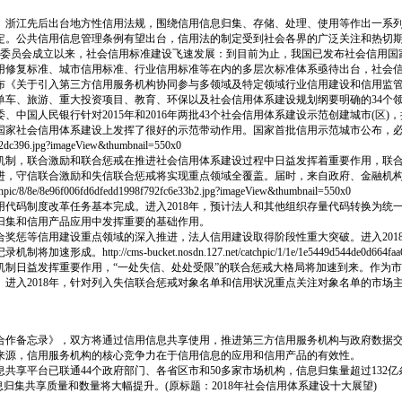
北、浙江先后出台地方性信用法规，围绕信用信息归集、存储、处理、使用等作出一系列
定。公共信用信息管理条例有望出台，信用法的制定受到社会各界的广泛关注和热切
术委员会成立以来，社会信用标准建设飞速发展：到目前为止，我国已发布社会信用国家标
用修复标准、城市信用标准、行业信用标准等在内的多层次标准体系亟待出台，社会
布《关于引入第三方信用服务机构协同参与多领域及特定领域行业信用建设和信用监管工
单车、旅游、重大投资项目、教育、环保以及社会信用体系建设规划纲要明确的34个
、中国人民银行针对2015年和2016年两批43个社会信用体系建设示范创建城市(区
国家社会信用体系建设上发挥了很好的示范带动作用。国家首批信用示范城市公布，
b2dc396.jpg?imageView&thumbnail=550x0
机制，联合激励和联合惩戒在推进社会信用体系建设过程中日益发挥着重要作用，联
推进，守信联合激励和失信联合惩戒将实现重点领域全覆盖。届时，来自政府、金融机
/8e96f006fd6dfedd1998f792fc6e33b2.jpg?imageView&thumbnail=550x0
信用代码制度改革任务基本完成。进入2018年，预计法人和其他组织存量代码转换为
归集和信用产品应用中发挥重要的基础作用。
奖惩等信用建设重点领域的深入推进，法人信用建设取得阶段性重大突破。进入201
bucket.nosdn.127.net/catchpic/1/1e/1e5449d544de0d664faa6267485d
机制日益发挥重要作用，“一处失信、处处受限”的联合惩戒大格局将加速到来。作为
进入2018年，针对列入失信联合惩戒对象名单和信用状况重点关注对象名单的市场
的合作备忘录》，双方将通过信用信息共享使用，推进第三方信用服务机构与政府数据
据来源，信用服务机构的核心竞争力在于信用信息的应用和信用产品的有效性。
息共享平台已联通44个政府部门、各省区市和50多家市场机构，信息归集量超过132
归集共享质量和数量将大幅提升。(原标题：2018年社会信用体系建设十大展望)