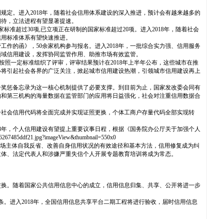
规定。进入2018年，随着社会信用体系建设的深入推进，预计会有越来越多的
期待，立法进程有望显著提速。
准超过30项,已立项正在研制的国家标准超过20项。进入2018年，随着社会
信用标准体系有望快速推进。
作的函》，50余家机构参与报名。进入2018年，一批综合实力强、信用服务
领域信用建设，发挥协同监管作用、助推市场有效监管。
)，按照一定标准组织了评审，评审结果预计在2018年上半年公布，这些城市在推
必将引起社会各界的广泛关注，掀起城市信用建设热潮，引领城市信用建设再上
合奖惩备忘录为这一核心机制提供了必要支撑。到目前为止，国家发改委会同有
构和第三机构的海量数据在监管部门的应用将日益强化，社会对注重信用数据合
统一社会信用代码将全面完成并实现证照更换，个体工商户存量代码全部实现转
8年，个人信用建设有望提上重要议事日程，根据《国务院办公厅关于加强个人
df21.jpg?imageView&thumbnail=550x0
市场主体自我反省、改善自身信用状况的有效途径和基本方法，信用修复成为纠
主体、法定代表人和涉嫌严重失信个人开展专题教育培训将成为常态。
交换。随着国家公共信用信息中心的成立，信用信息归集、共享、公开将进一步
亿条。进入2018年，全国信用信息共享平台二期工程将进行验收，届时信用信息