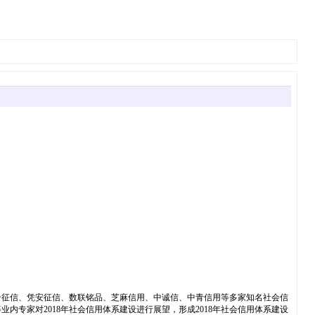
联合征信、凭安征信、数联铭品、芝麻信用、中诚信、中青信用等多家知名社会信
专家对2018年社会信用体系建设进行展望，形成2018年社会信用体系建设