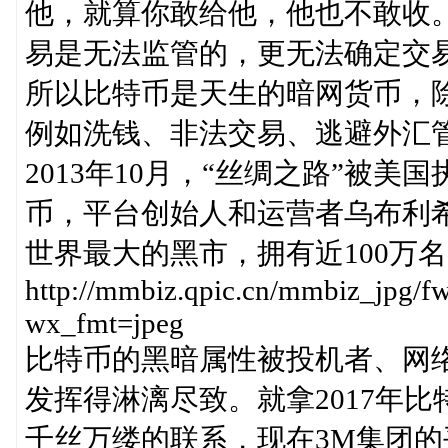
他，就算你敢给他，他也不敢收
易是无法监管的，更无法确定交
所以比特币是天生的暗网货币，
例如洗钱、非法交易、逃避外汇
2013年10月，“丝绸之路”被美
币，平台创始人和运营者乌布利希在
世界最大的黑市，拥有近100万
http://mmbiz.qpic.cn/mmbiz_
wx_fmt=jpeg
比特币的黑暗属性被投机者、网
发挥得淋漓尽致。就拿2017年
千丝万缕的联系，现在3M集团