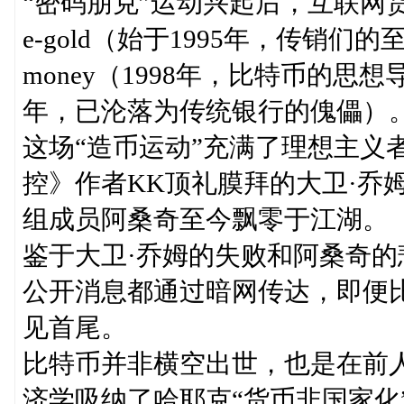
“密码朋克”运动兴起后，互联网
e-gold（始于1995年，传销
money（1998年，比特币的思想导
年，已沦落为传统银行的傀儡）
这场“造币运动”充满了理想主义
控》作者KK顶礼膜拜的大卫·乔
组成员阿桑奇至今飘零于江湖。
鉴于大卫·乔姆的失败和阿桑奇
公开消息都通过暗网传达，即便
见首尾。
比特币并非横空出世，也是在前
济学吸纳了哈耶克“货币非国家化